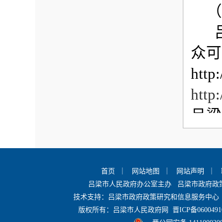
（
吕梁
众可
htt
http
吕梁
吕梁
＿5
首页
｜
网站地图
｜
网站声明
｜
织可
吕梁市人民政府办公室主办 吕梁市政府
资源
技术支持：吕梁市政府政策研究和信息服务中心 
版权所有：吕梁市人民政府网
晋ICP备0600491
（