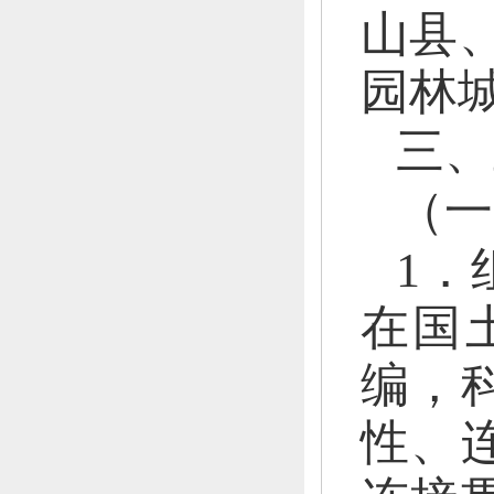
山县
园林
三、
（一
1．
在
国
编
，
性、