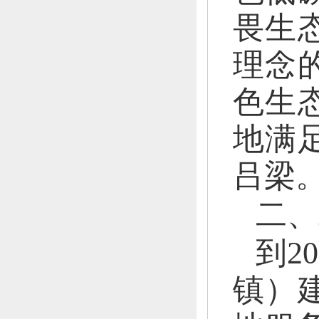
畏生
理念
色生
地满
吕梁
二、
到
2
镇）