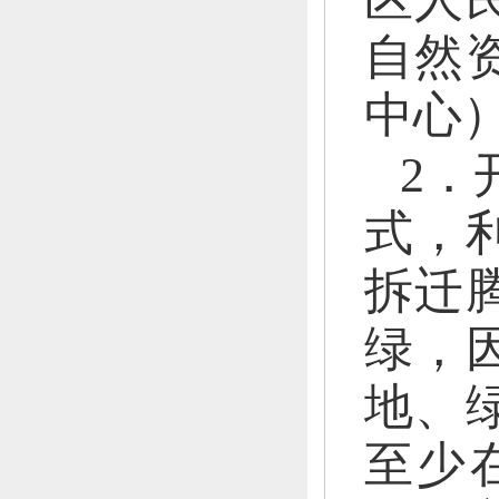
自然
中心
2．
式，
拆迁
绿
，
地、
至少