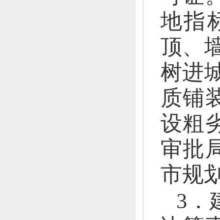
地指
顶、
树进城
质铺
设粗
审批
市规
3．