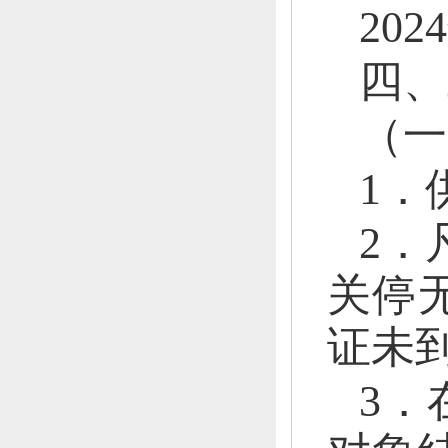
202
四
、
（一
1．
2．
关停
证未
3．