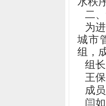
水秩
二
、
为进
城市
组，
组
长
王保
成
员
闫如