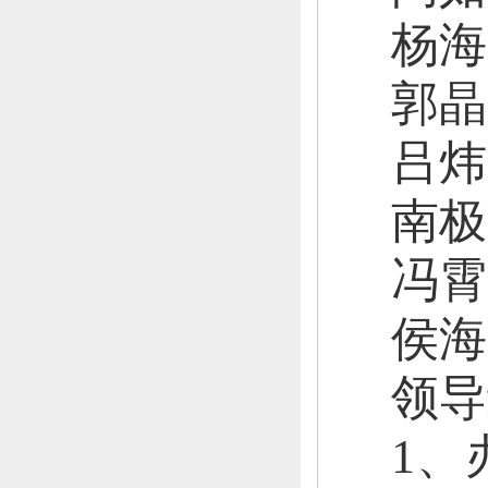
杨海
郭晶
吕
炜
南
极
冯
霄
侯海
领导
1、