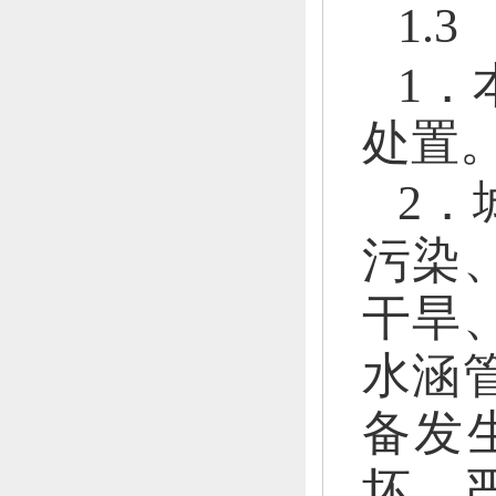
1.
1．
处置
2．
污染
干旱
水涵
备发
坏、