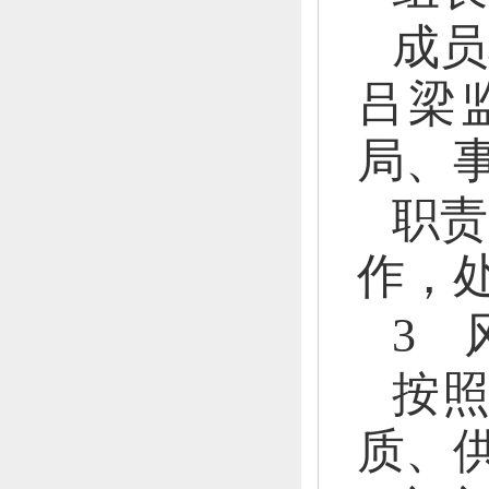
成员
吕梁
局、
职责
作，
3 
按
质、