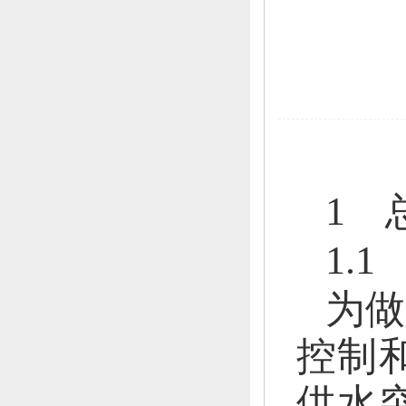
1 
1.
为做
控制
供水