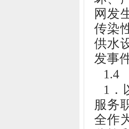
网发
传染
供水
发事
1.
1．
服务
全作