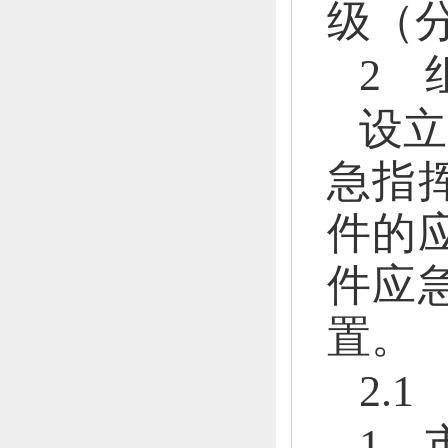
级（
2 
设立
急指
件的
件应
置。
2.
1．