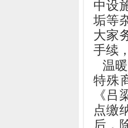
中设
垢等
大家
手续
温暖
特殊
《吕
点缴
后，