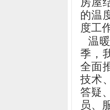
房屋
的温
度工
温
季，
全面
技术
答疑
员、