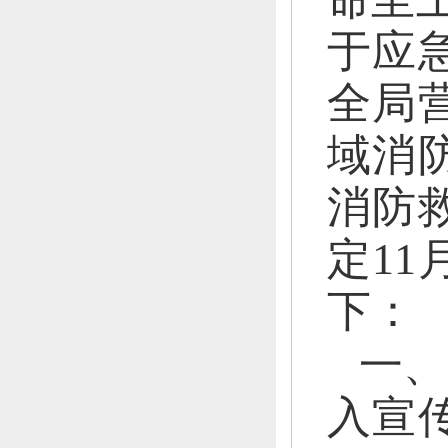
于应
全局
域
消
消防
定
11
下
：
一、
入宣