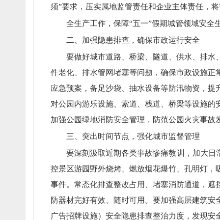
须”要求，
压实属地监管责任和企业主体责任，
将
全生产工作，
保障
“五一”假期城管领域安全
二、
加强隐患排查，
确保市政运行安全
要做好城市道路、
桥梁、
隧道、
供水、
排水
件老化、
排水管网堵塞等问题，
确保市政设施正
应急预案，
备足沙袋、
抽水设备等防汛物资，
提
对公园内游乐设施、
索道、
栈道、
桥梁等设施的
加强公园绿地消防安全管理，
防范公园火灾事故
三、
突出时间节点，
强化城市监督管理
要深刻汲取近期各类事故惨痛教训，
加大日
控景区游园野外烧烤、
燃放烟花爆竹、
孔明灯，
事件。
常态化排查整改占用、
堵塞消防通道，
遮
防器材完好有效、
随时可用。
要加强高层建筑安
广告招牌设施）安全隐患排查整治力度，
发现安