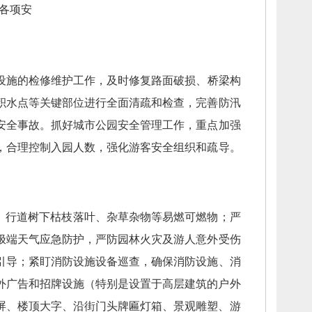
各项安
设施的检修维护工作，
及时修复路面破损、
桥梁构
积水点等关键部位进行全面清疏和检查，
完善防汛
安全事故。
抓好城市公园安全管理工作，
重点加强
，
合理控制入园人数，
强化游客安全组织和疏导。
、
行道树下枯枝落叶、
杂草杂物等易燃可燃物；
严
极端天气应急防护，
严防园林火灾及游人意外受伤
引导；
紧盯消防设施设备巡查，
确保消防设施、
消
外广告和招牌设施（特别是设置于高层建筑的户外
屏、
楼顶大字、
沿街门头牌匾灯箱、
景观雕塑、
游