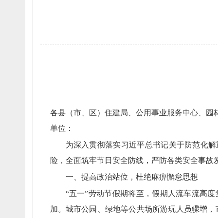
各县（市、
区）住建局、
公用事业
服务
中心、
园
单位：
为深入贯彻落实习近平总书记关于防范化解
险，
全面筑牢节日安全防线，
严防各类安全事故
一、
提高政治站位，
杜绝麻痹懈怠思想
“五一”劳动节假期将至，
假期人流车流高度
加。
城市公园、
绿地等公共场所游玩人员骤增，