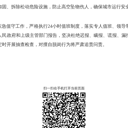
加固、
拆除松动危险设施，
防止高空坠物伤人，
确保城市运行安
应急值守工作，
严格执行24小时值班制度，
落实专人值班、
领导
人民政府和上级主管部门报告，
坚决杜绝迟报、
瞒报、
谎报、
漏
定时开展抽查检查，
对擅自脱岗行为将严肃追责问责。
扫一扫在手机打开当前页面