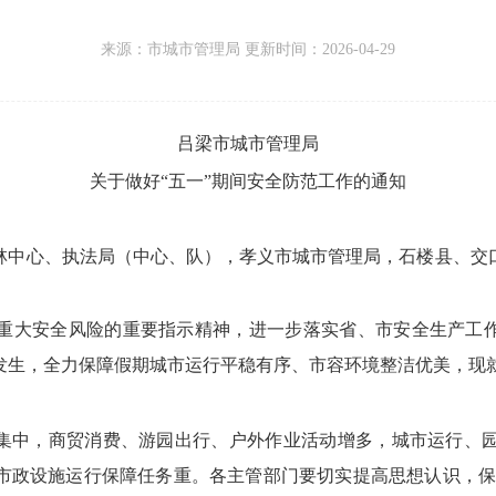
来源：
市城市管理局 更新时间：
2026-04-29
吕梁市城市管理局
关于做好
“五一”期间安全防范工作的通知
林中心、
执法局（中心、
队），
孝义市城市管理局，
石楼县、
交
重大安全风险
的重要指示精神，
进一步落实省、
市安全生产工
发生，
全力保障假期城市运行平稳有序、
市容环境整洁优美，
现
集中，
商贸消费、
游园出行、
户外作业活动增多，
城市运行、
市政设施运行保障任务重。
各主管部门要切实提高思想认识，