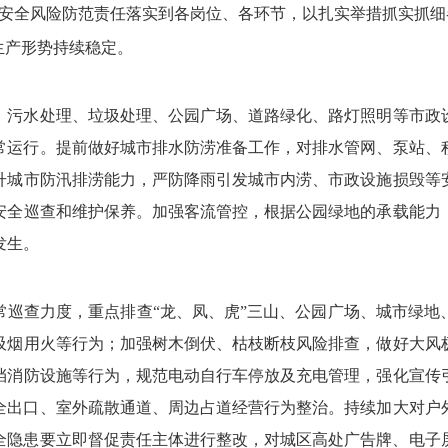
安全风险防范责任落实到各岗位、
各环节，
以扎实举措抓实抓细
生产形势持续稳定。
、
污水处理、
垃圾处理、
公园广场、
道路绿化、
路灯照明等市政
常运行。
提前做好城市排水防涝准备工作，
对排水管网、
泵站、
升城市防汛排涝能力，
严防降雨引发城市内涝、
市政设施损毁等
安全巡查和维护保养。
加强客流管控，
根据公园绿地的承载能力
发生。
常巡查力度，
重点排查
“龙、
凤、
虎”三山、
公园广场、
城市绿地
吸烟用火等行为；
加强树木倒伏、
枯枝断枝风险排查，
做好大风
挡消防设施等行为，
规范电动自行车停放及充电管理，
强化宣传
全出口、
室外疏散通道、
周边占道经营行为整治。
持续加大对户
全隐患要立即督促责任主体进行整改，
对城区高处广告牌、
电子