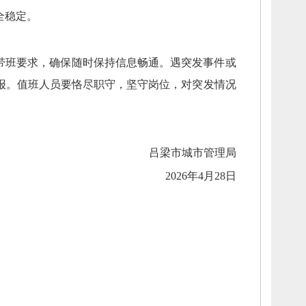
全稳定。
带班要求，
确保随时保持信息畅通。
遇突发事件或
报。
值班人员要恪尽职守，
坚守岗位，
对突发情况
吕梁市城市管理局
2026年4月2
8
日