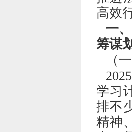
高效
一、
筹谋
（一
202
学习
排不
精神