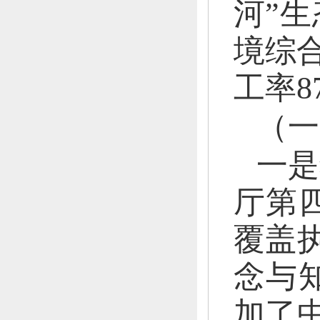
河”
境综
工率8
（一
一是
厅第
覆盖执
念与
加了