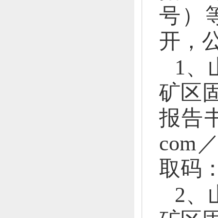
号）
开，
1、
矿区
报告
com／
取码
2、