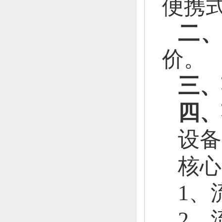
便携
二
价。
三、
四、
设备
核心
1、
2、