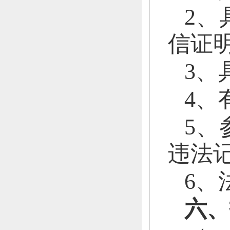
2、
信证
3、
4、
5、
违法
6、
六、