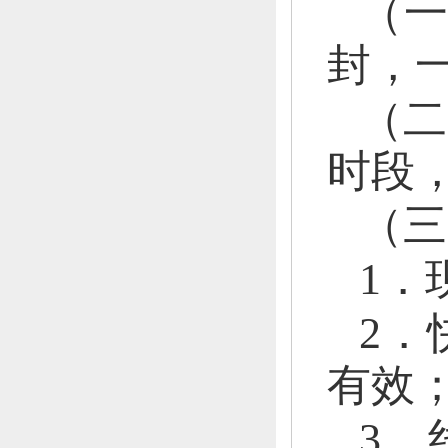
（
封，
（二
时段
（三
1．
2．
有效
3．