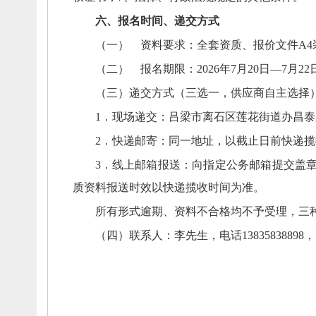
六、
报名时间、
递交方式
（一） 资料要求：
全套资质、
报价文件A
（二） 报名期限：
2026年7月20日—7月
（三）递交方式（三选一，
供应商自主选择
1．现场递交：
吕梁市离石区莲花街道办昌泰
2．快递邮寄：
同一地址，
以截止日前快递揽
3．
线上邮箱报送：
向指定公务邮箱提交盖章
质资料报送时效以快递揽收时间为准。
所有形式逾期、
资料不合格均不予受理，
三
（四）联系人：
李先生，
电话13835838898，