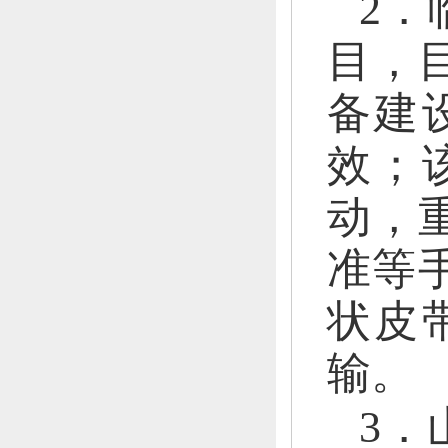
2．
目，
备建
效；
动，
准等
状皮
输。
3．