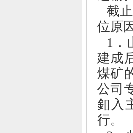
截
位原
1．
建成
煤矿
公司
釦入
行。