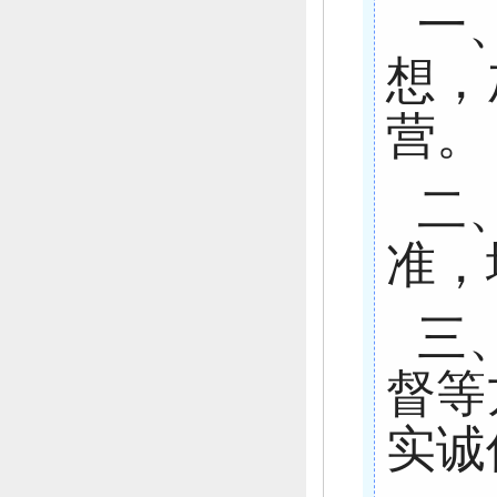
一
想，
营。
二
准，
三
督等
实诚