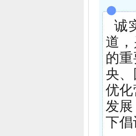
诚
道，
的重
央、
优化
发展
下倡