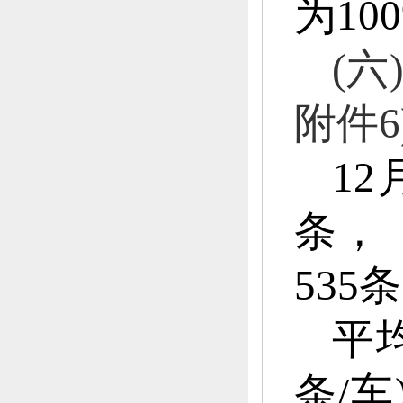
为10
(
附件
6
1
条，
535
平
条/车