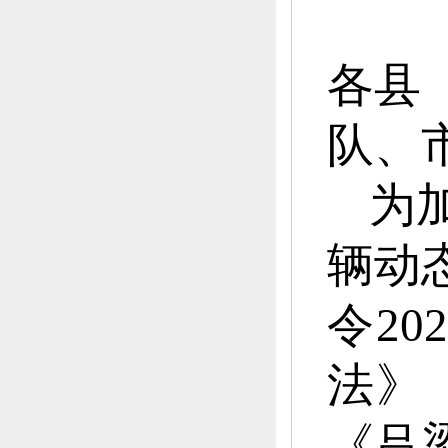
各县
队、
为
辆动
令2
法》
《
吕