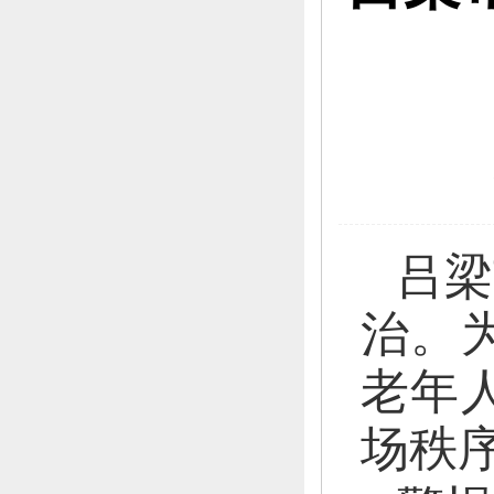
吕梁
治。
老年
场秩