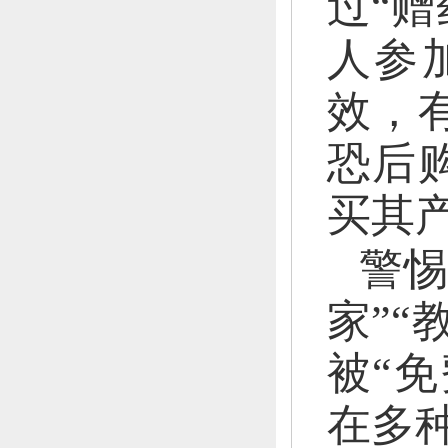
过“赠
人参
效，
恐后
买其
警
家”
被“
在多