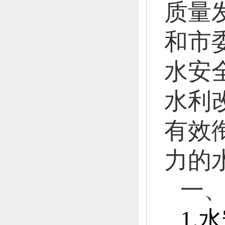
质量
和市
水安
水利
有效
力的
一
1.
水