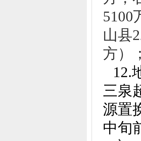
5100
山县
2
方）
12.
三泉
源置
中旬