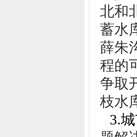
北和
蓄水
薛朱
程的
争取
枝水
3.
城