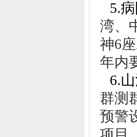
5.
病
湾、
神
6
座
年内
6.
山
群测
预警
项目