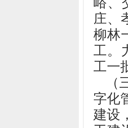
峪、
庄、
柳林
工。
工一
（
字化
建设