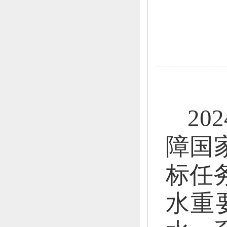
202
障国
标任
水重