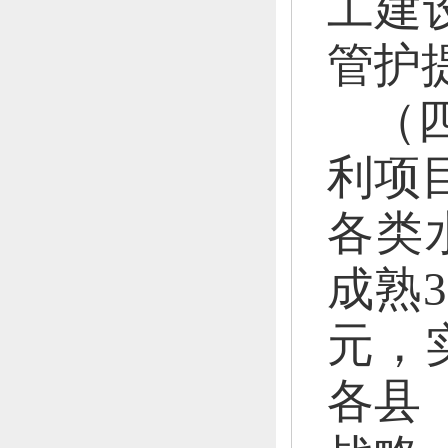
工建
管护
（
利
项
各类
成熟3
元
，
各县