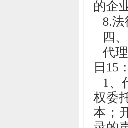
的企
8.
四、
代
日15
1、
权委
本；
录的