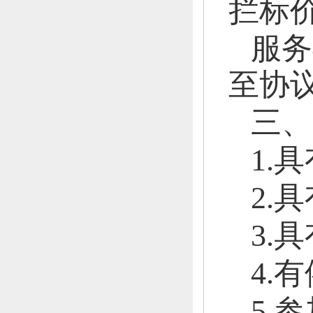
拦标
服务
至协
三、
1.
2.
3.
4.
5.