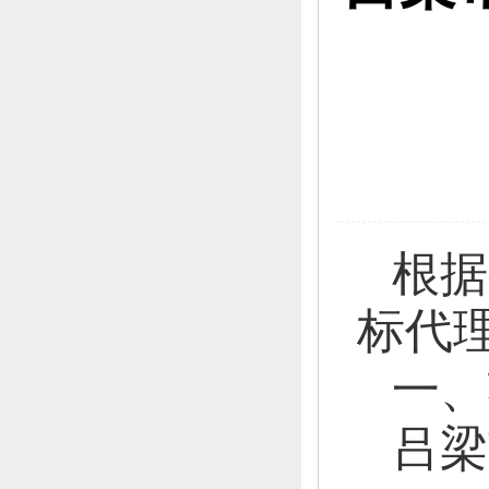
根据
标代
一、
吕梁