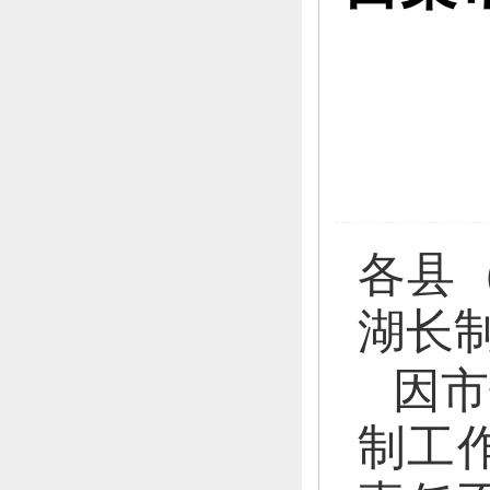
各
县
湖长
因市
制工