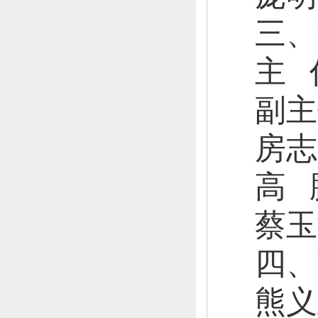
三、
主
副主
房志
高
蔡玉
四
、
熊义