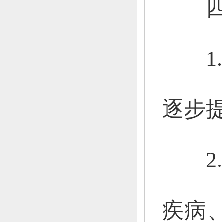
四
1.
逐步
2.
疾病