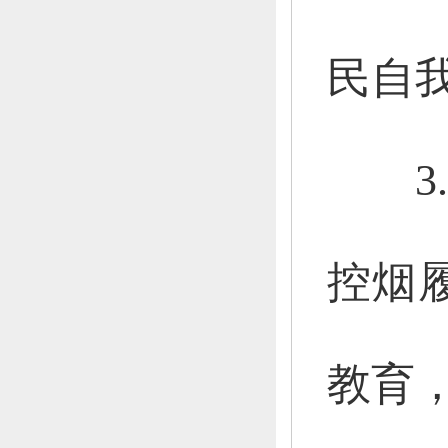
民自
3.
控烟
教育