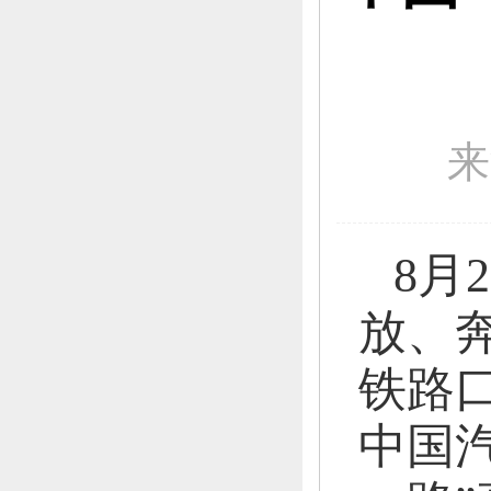
来
8月
放、
铁路
中国