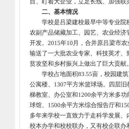
目、
盯着大企业，
立足长线、
加强联
二、
基本情况
学校是吕梁建校最早中等专业院
农副产品储藏加工、
园艺、
农业经济
开发。
2015年10月，
合并原吕梁市农
输送了一大批农业专家、
科技英才、
贫攻坚和乡村振兴上做出了巨大贡献
学校占地面积83.55亩，
校园建筑
公寓楼、
1307平方米篮球场。
四层旧
梯教室、
办公室和1200余平方米多
球馆、
1500余平方米综合报告厅和1
多年来学校一直致力于走科学发展、
校本办学和校校联办，
又有校企联办