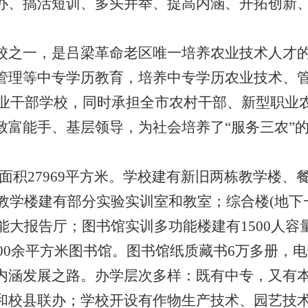
办、
搞活短训、
多头并举、
提高内涵、
开拓创新
校之一，
是吕梁革命老区唯一培养农业技术人才
管理等中专学历教育，
培养中专学历农业技术、
业干部学校，
同时承担全市农村干部、
新型职业
致富能手、
基层领导，
为社会培养了“服务三农”
。
面积27969平方米。
学校建有新旧两栋教学楼、
教学楼建有部分实验实训室和教室；
综合楼(地
功能大报告厅；
图书馆实训多功能楼建有1500人容
500余平方米图书馆。
图书馆纸质藏书6万多册，
电
内涵发展之路。
办学层次多样：
既有中专，
又有
和校县联办；
学校开设有作物生产技术、
园艺技