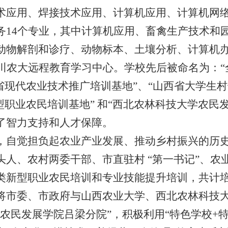
术应用、
焊接技术应用、
计算机应用、
计算机网
务14个专业，
其中计算机应用、
畜禽生产技术和
动物解剖和诊疗、
动物标本、
土壤分析、
计算机
川农大远程教育学习中心。
学校先后被命名为：
省现代农业技术推广培训基地”、
“山西省大学生村
型职业农民培训基地” 和“西北农林科技大学农民
了智力支持和人才保障。
，
自觉担负起农业产业发展、
推动乡村振兴的历
头人、
农村两委干部、
市直驻村 “第一书记”、
农
类新型职业农民培训和专业技能提升培训，
共计培
将市委、
市政府与山西农业大学、
西北农林科技
农民发展学院吕梁分院”，
积极利用“特色学校+