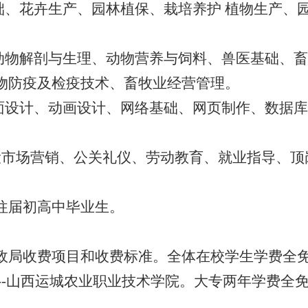
础、
花卉生产、
园林植保、
栽培养护 植物生产、
动物解剖与生理、
动物营养与饲料、
兽医基础、
畜
物防疫及检疫技术、
畜牧业经营管理。
面设计、
动画设计、
网络基础、
网页制作、
数据库
设
市场营销、
公关礼仪、
劳动教育、
就业指导、
顶
往届初高中毕业生。
政局收费项目和收费标准
。
全体在校学生
学费全
--山西运城农业职业技术学院。
大专两年学费全