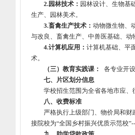
2.园林技术：
园林设计、
生物基
生产、
园林美术。
3.畜禽生产技术：
动物微生物、
与改良、
畜禽生产、
中兽医基础、
动
4.计算机应用：
计算机基础、
平
术。
（三）教育实践课：
各专业开
七、
片区划分信息
学校招生范围为全省
各地市
应、
八、
收费标准
严格执行上级部门
、
物价局和财
接院校为“全国乡村振兴优质示范校”-
九、
助学贷款政策