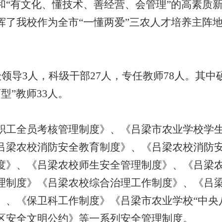
和“有文化、
懂技术、
善经营、
会管理”的高素质
挥了我校作为全市“一懂两爱”三农人才培养主阵
领导3人，
科级干部27人，
专任教师7
8
人
。
其中硕
师型”教师
33
人。
职工全员考核管理制度》、
《吕梁市农业学校学
吕梁农校消防安全教育制度》、
《吕梁农校消防
度》、
《吕梁农校师生安全管理制度》、
《吕梁
理制度》《吕梁农校综合治理工作制度》、
《吕
》、
《保卫科工作制度》《吕梁市农业学校“中央
区安全文明公约》等一系列安全管理制度。