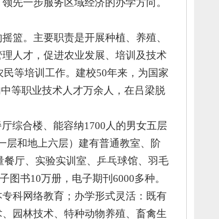
、
领先一步服务区域经济的办学方向。
的摇篮。
主要职责是开展种植、
养殖、
管理人才，
促进农业发展、
培训及技术
农民等培训工作。
建校50年来，
为国家
的中等职业技术人才万余人，
在吕梁脱
餐厅综合楼、
能容纳1700人的男女五层
下一层和地上六层）建有普通教室、
阶
量餐厅、
实验实训室、
乒乓球馆、
羽毛
子图书10万册，
电子期刊6000多种。
本专科网络教育；
办学形式灵活：
既有
术、
园林技术、
特种动物养殖、
畜禽生