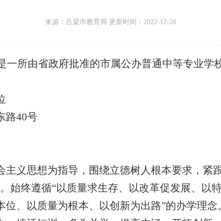
来源：
吕梁市教育局 更新时间：
2022-12-28
是一所由省政府批准的市属公办普通中等专业学
位
路40号
会主义思想为指导，
围绕立德树人根本要求，
紧
路。
始终遵循“以质量求生存、
以改革促发展、
以特
本位、
以质量为根本、
以创新为出路”的办学理念