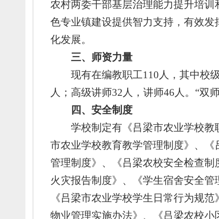
农村两委干部基层治理能力提升培训
色专业镇建设提供智力支持，
有效发
化发展。
三、
师资力量
现
有在
编教职工1
10
人，
其中
校级
人；
高级
讲师
32人，
讲师
46
人
。
“双
四、
安全制度
学校制定有《吕梁市农业学校教
市农业学校教育教学管理制度》、
《
管理制度》、
《吕梁农校安全检查制
火灾报告制度》、
《学生宿舍安全管
《吕梁市农业学校学生日常行为规范
物业管理实施办法》、
《吕梁农校小