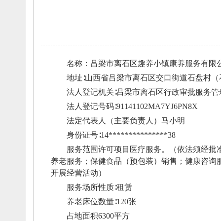
名称
：
吕梁市离石区趣养小镇康养服务有限
地址∶山西省吕梁市离石区交口街道石盘村（
法人登记机关∶吕梁市离石区行政审批服务管
法人登记号码∶91141102MA7YJ6PN8X
法定代表人（主要负责人）马小明
身份证号∶14***************38
服务范围许可项目医疗服务。
（依法须经批
养老服务；
保健食品（预包装）销售；
健康咨询
开展经营活动）
服务场所性质∶
租赁
养老床位数量∶120张
占地面积6300平方