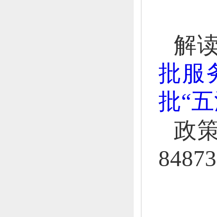
解
批服
批“五
政
84873