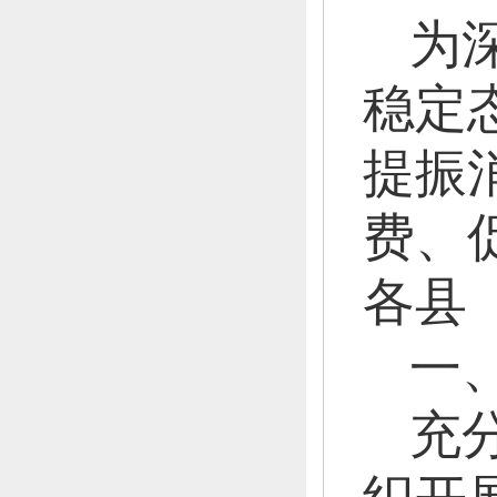
为
稳定
提振
费、
各县
一
充