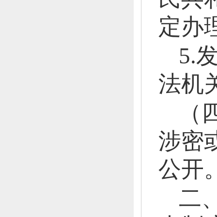
定办
5
法机
（
涉密
公开
二