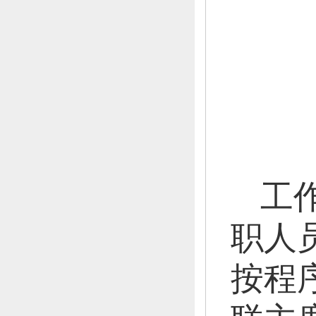
呼
赵
张
雒
工
职人
按程