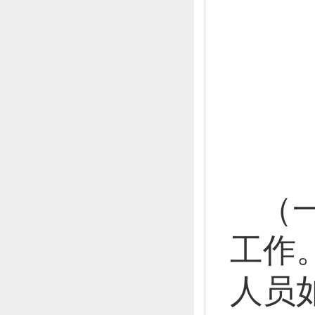
邸
栗
高
（
工作
人员