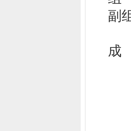
副
张
成
牛
李
刘
孙