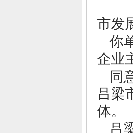
市发
你
企业
同
吕梁
体。
吕