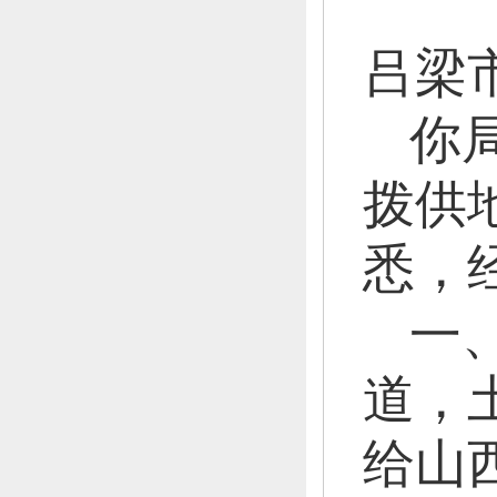
吕梁
你
拨供
悉，
一
道，
给山