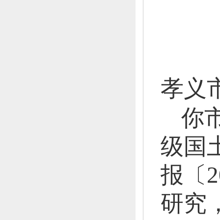
孝义
你
级国土
报〔2
研究