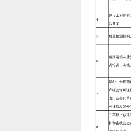
建设工程勘察
4
吕备案
5
质量检测机构
道路运输从业
6
员培训、
考核
草种、
食用菌
产经营许可证
7
出口业务的草
可证核发除外
在草原上修建
护和畜牧业生
8