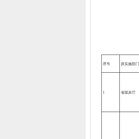
序号
原实施部
1
省煤炭厅