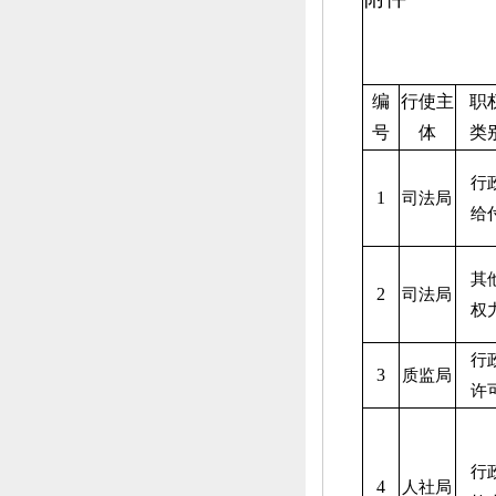
编
行使主
职
号
体
类
行
1
司法局
给
其
2
司法局
权
行
3
质监局
许
行
4
人社局