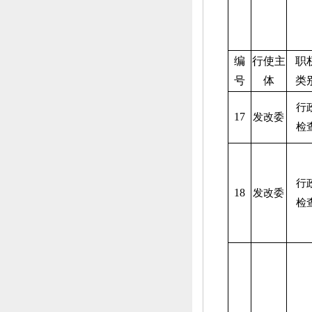
编
行使主
职
号
体
类
行
17
发改委
检
行
18
发改委
检