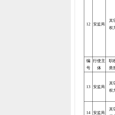
其
12
安监局
权
编
行使主
职
号
体
类
其
13
安监局
权
其
14
安监局