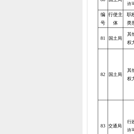
许
编
行使主
职
号
体
类
其
81
国土局
权
其
82
国土局
权
行
83
交通局
许