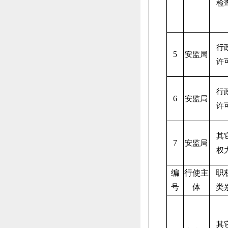
检
行
5
安监局
许
行
6
安监局
许
其
7
安监局
权
编
行使主
职
号
体
类
其