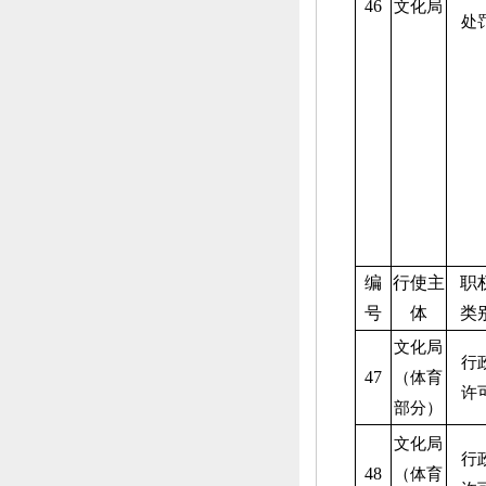
46
文化局
处
编
行使主
职
号
体
类
文化局
行
47
（体育
许
部分）
文化局
行
48
（体育