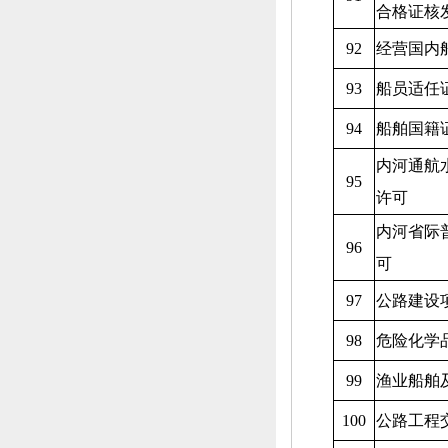
合格证核
92
经营国内
93
船员适任
94
船舶国籍
内河通航
95
许可
内河省际
96
可
97
公路建设
98
危险化学
99
渔业船舶
100
公路工程