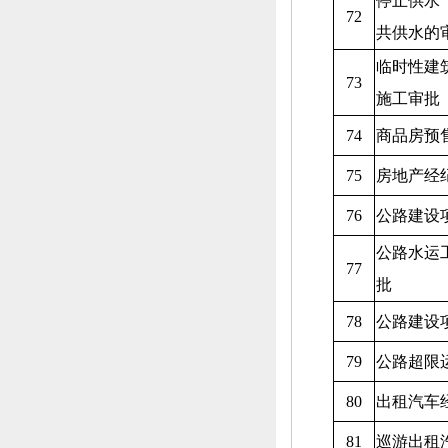
停止供水
72
共供水的
临时性建
73
施工审批
74
商品房预
75
房地产经
76
公路建设
公路水运
77
批
78
公路建设
79
公路超限
80
出租汽车
81
巡游出租