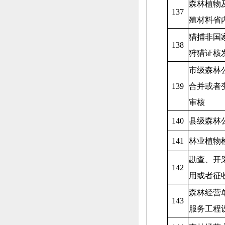
森林植物
137
殖材料省
猎捕非国
138
狩猎证核
市级森林
139
合并或者
审核
140
县级森林
141
林业植物
勘查、
开
142
用或者征
森林经营
143
服务工程