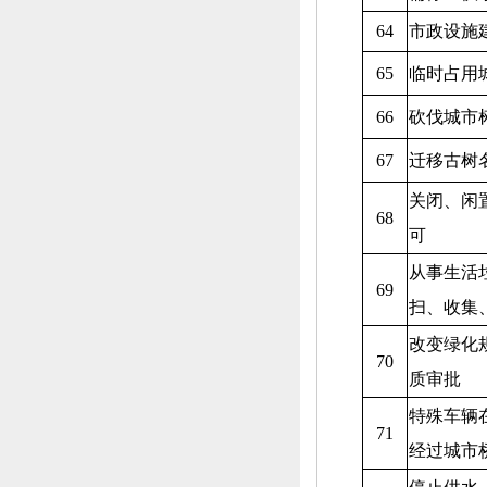
64
市政设施
65
临时占用
66
砍伐城市
67
迁移古树
关闭、
闲
68
可
从事生活
69
扫、
收集
改变绿化
70
质审批
特殊车辆
71
经过城市