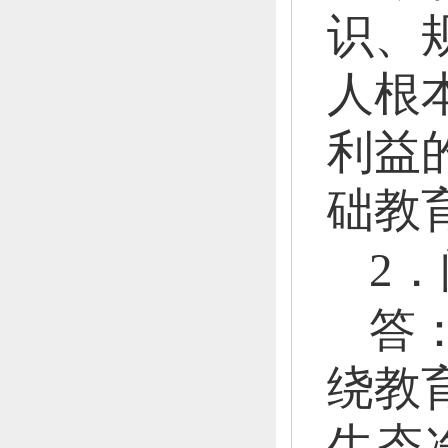
识、
人根
利益
础教
2
答
绕教
生态