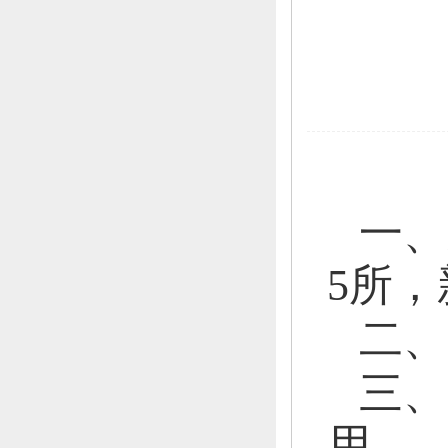
一、
5所，
二、
三、
用。