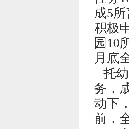
成5
积极
园10
月底
托幼
务，
动下
前，