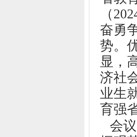
（20
奋勇
势。
显，
济社
业生
育强
会议