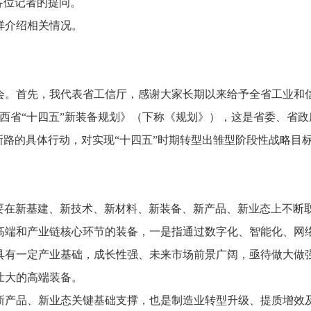
各位记者的提问。
祥介绍相关情况。
会。
首先，
我代表省工信厅，
感谢大家长期以来给予全省工业和
西省“十四五”新装备规划》（下称《规划》），
这是省委、
省政
新路的具体行动，
对实现“十四五”时期转型出雏型阶段性战略目
要在新基建、
新技术、
新材料、
新装备、
新产品、
新业态上不断
高端和产业链核心环节的装备，
一是指通过数字化、
智能化、
网
具有一定产业基础，
成长性强、
未来市场前景广阔，
亟待做大做
壮大的高端装备。
新产品、
新业态关键基础支撑，
也是制造业转型升级、
提质增效