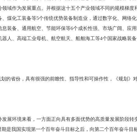
分领域作为发展重点。
并根据这十五个产业领域不同的规模梯度
备、
煤化工装备等5个传统优势装备制造业，
通过数字化、
网络化
信息装备、
通用航空、
节能环保等6个成长性强、
市场广阔、
应用
机器人、
高端工业母机、
航空航天、
船舶海工等4个国家战略装
规划的省份，
具有很强的前瞻性、
指导性和可操作性，
《规划》
外发展环境来看，
一方面正向具有多面优势的高质量发展阶段转
”时期是我国实现第一个百年奋斗目标之后，
向第二个百年奋斗目