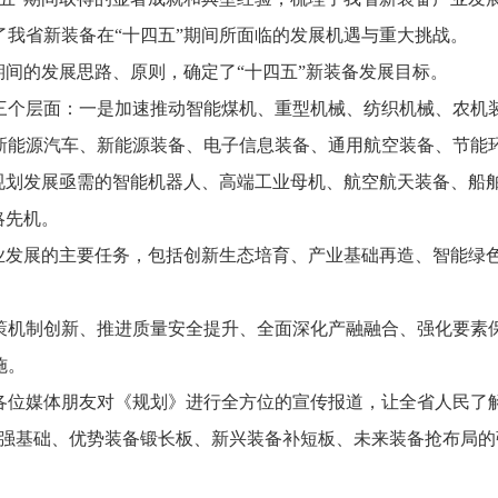
了我省新装备在“十四五”期间所面临的发展机遇与重大挑战。
期间的发展思路、
原则，
确定了“十四五”新装备发展目标。
三个层面：
一是加速推动智能煤机、
重型机械、
纺织机械、
农机
新能源汽车、
新能源装备、
电子信息装备、
通用航空装备、
节能
规划发展亟需的智能机器人、
高端工业母机、
航空航天装备、
船
略先机。
业发展的主要任务，
包括创新生态培育、
产业基础再造、
智能绿
策机制创新、
推进质量安全提升、
全面深化产融融合、
强化要素
施。
各位媒体朋友对《规划》进行全方位的宣传报道，
让全省人民了
强基础、
优势装备锻长板、
新兴装备补短板、
未来装备抢布局的