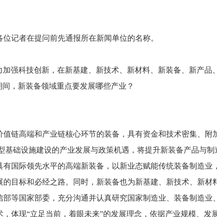
各位记者在提问前先通报所在新闻单位的名称。
力加强科技创新，
在新基建、
新技术、
新材料、
新装备、
新产品
期间，
新装备领域重点要发展哪些产业？
值链高端和产业链核心环节的装备，
具有资金和技术密集、
附
型基础设施建设的产业发展与政策机遇，
将提升新装备产品与制
具有国际领先水平的高端新装备，
以新业态赋能传统装备制造业
展的目标和必经之路。
同时，
新装备也为新基建、
新技术、
新材
信部等国家部委，
充分沟通并认真研究国家制造业、
装备制造业
术，
体现“立足当前，
着眼未来”的发展理念，
依据产业规模、
发