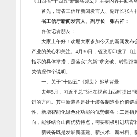
《山西省“十四五”新装备规划》主要内容并回答
首先，
请省工信厅新闻发言人、
副厅长张占
省工信厅新闻发言人、
副厅长 张占祥：
各位记者朋友：
大家上午好！
欢迎大家参加今天的新闻发布
产业的关心和关注。
4月30日，
省政府印发了《山
指示的具体举措，
是落实“六新”求突破、
转型蹚
关情况作个说明。
一、
关于“十四五”《规划》起草背景
去年5月，
习近平总书记在视察山西时提出“
进的方向。
其中新装备是处于装备制造业价值链
性、
新增智能化绿色化功能的优势装备；
二是指
向，
能够结合山西优势特点，
需要积极引进培育
新装备既是发展新基建、
新技术、
新材料、