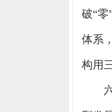
破“零
体系
构用
六是