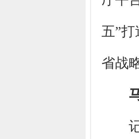
五”
省战
记者