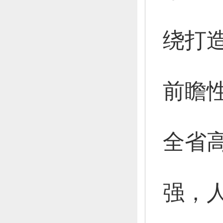
绕打
前瞻
全省
强，