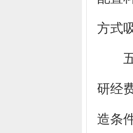
方式
五是
研经
造条