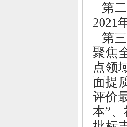
第二
2021
第三
聚焦
点领
面提
评价
本”、
批标