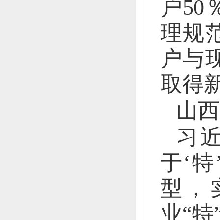
户50
理规
户与
取得
山西
习
于‘特
型，
业“特