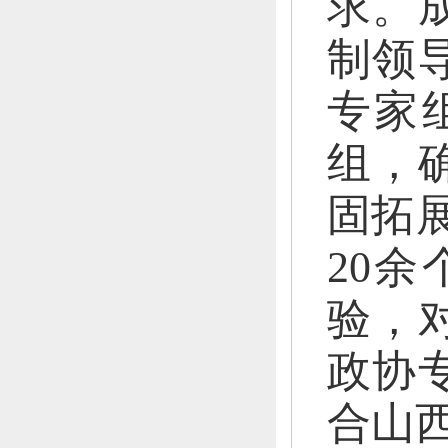
求。
制领
专家
组，
固拓
20
验，
政协
合山