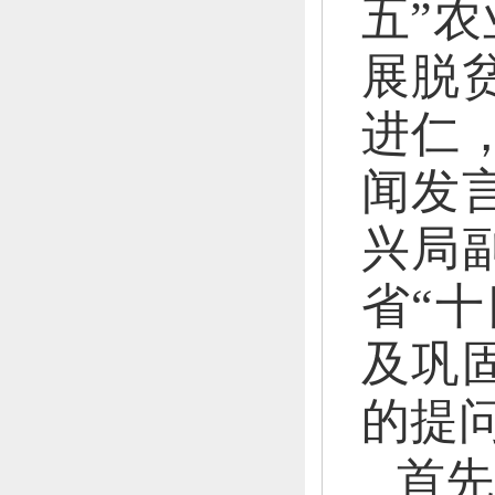
五”
展脱
进仁
闻发
兴局
省“
及巩
的提
首先