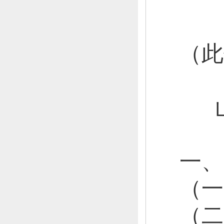
（此
一、
（
（