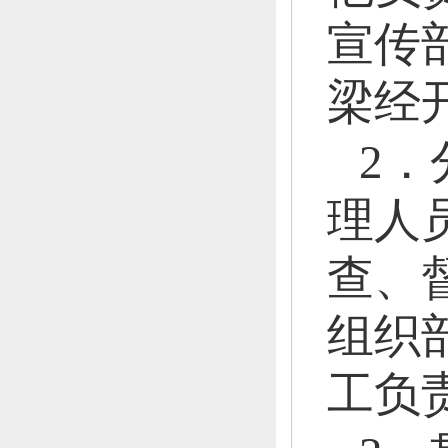
宣传
梁经
2
理人
查、
组织
工负