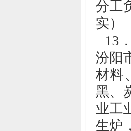
分工
实）
1
汾阳
材料
黑、
业工
生炉