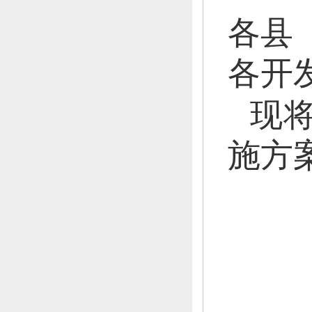
各县
各开
现
施方