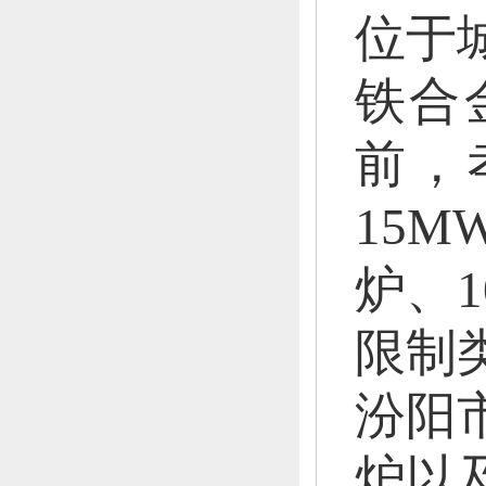
位于
铁合
前，
15
炉、
限制
汾阳
炉以