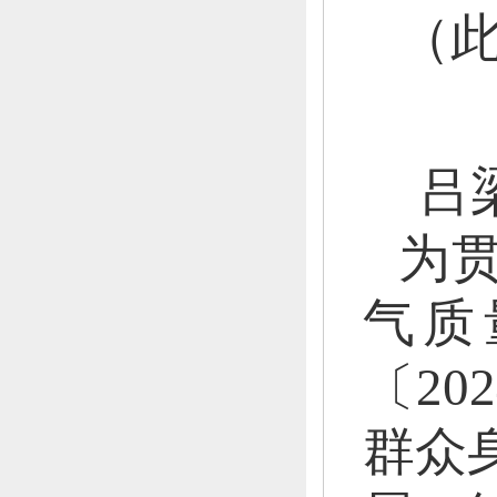
（
吕
为
气质
〔20
群众