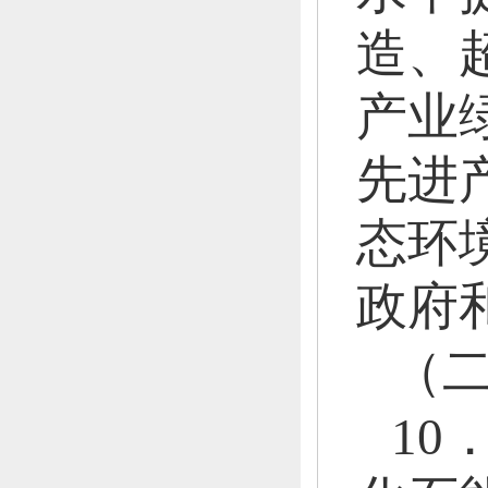
造、
产业
先进
态环
政府
（
1