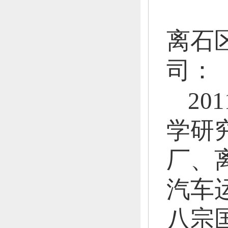
离石
司：
20
学研
厂、
汽车
八宗