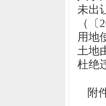
未出
（〔2
用地
土地
杜绝
附