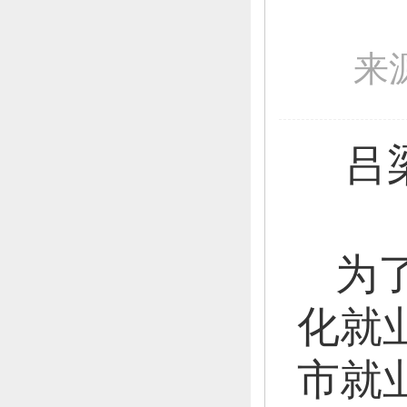
来
吕
为
化就
市就