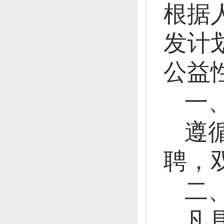
根据
发计
公益
一
遵
聘，
二
凡