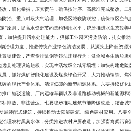
整改，
细化举措，
压实责任，
确保按时序、
高标准完成整改。
二
染防治、
重点时段大气治理，
加强区域联防联控，
确保市区空气
定”原则，
提高水资源节约集约利用水平，
统筹推进水生态改善
查，
加快提升污水处理能力，
狠抓工业园区污染防治，
扎实推动
废物治理力度，
推进传统产业绿色清洁发展，
从源头上降低资源
处置场建设，
严查偷排乱倒等违法违规行为；
健全城乡生活垃圾
边远县处理设施短板，
实现生活垃圾全域零填埋；
加快构建危险
发展，
抓好煤矿智能化建设及煤炭绿色开采，
大力推动钢铁、
焦
低碳的现代产业体系、
清洁低碳的新型能源体系。
六要持续优化
力推广短驳运输、
厂内运输车辆以及非道路移动机械的新能源和
超标排放、
非法营运。
七要稳步推动建筑节能降碳改造，
结合城
发展装配式建筑，
持续推动太阳能建筑、
绿色建材应用。
八要
统治理农村黑臭水体，
分类推进农村户厕改造，
加强畜禽粪污资
染责任保险制度，
强化生态环境损害赔偿与环境保险衔接，
推行