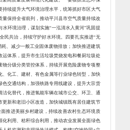
要持续提升大气环境治理水平，
统筹抓好市区大气
质量保持全省前列，
推动平川县市空气质量持续改
与水环境治理，
谋划实施“一泓清水入黄河”巩固提
全民共治，
持续守护好水环境。
四要扎实推进“无
消耗、
减少一般工业固体废物排放；
加快推进建筑
收运体系，
提升市生活垃圾焚烧发电和餐厨垃圾处
废物分级分类管控体系，
持续开展危险废物专项整
化、
化工、
建材、
有色金属等行业绿色转型，
加快
绿色交通结构，
加强铁路专用线建设，
提升大宗货
清洁化替代，
推进氢能车辆在城市公交、
环卫、
通
市更新和老旧小区改造，
加快城镇既有居住建筑节
全面推进美丽乡村建设，
持续改善农村生态环境质
源化利用、
秸秆综合利用，
推动农业发展全面绿色
无人机监测和非现场执法模式，
构建“空地协同+立