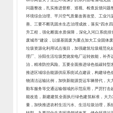
问题整改，
扎实推进督察、
巡视、
检查反馈问题
环境综合治理、
平川空气质量改善攻坚、
工业污
善。
三要不断巩固水生态治理成效，
落实“四水四
升工程，
强化断面水质保障，
深化入河口系统排
废城市”建设，
以煤基固废为重点加大工业固体
垃圾资源化利用试点项目，
加强建筑垃圾规范化
理厂、
汾阳生活垃圾焚烧发电厂运转效能，
补齐
治，
精准防控风险。
五要全面推进绿色低碳转型
推进区域综合能源供应系统试点建设，
构建绿色
物清洁运输比例，
加快新能源货运车辆替代，
大
勤车服务等交通运输领域的示范应用，
严厉打击
能改造，
新建建筑全面执行绿色建筑标准，
大力
量，
加快推进农村生活污水、
生活垃圾治理，
系
转型。
九要深化生态环境领域改革，
健全环境污