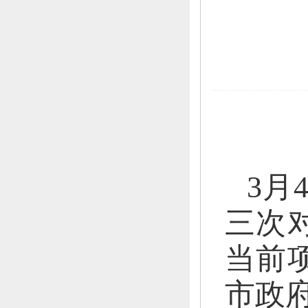
3月
三次
当前
市政